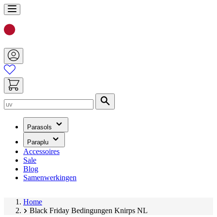
Ga
naar
de
inhoud
Zoek
(heeft
Parasols
een
submenu)
(heeft
Paraplu
een
Accessoires
submenu)
Sale
Blog
Samenwerkingen
Home
Black Friday Bedingungen Knirps NL