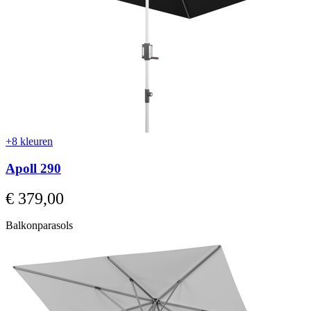
+8 kleuren
Apoll 290
Vanaf
€ 379,00
Balkonparasols