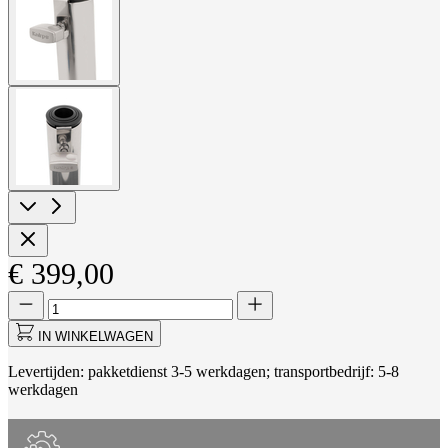
larger
image
View
larger
image
€ 399,00
Aantal
Aantal
bijgewerkt
naar
IN WINKELWAGEN
1
Levertijden: pakketdienst 3-5 werkdagen; transportbedrijf: 5-8
werkdagen