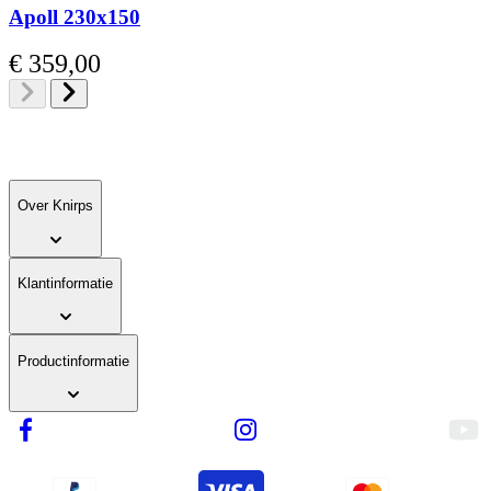
Apoll 230x150
Vanaf
€ 359,00
Over Knirps
Klantinformatie
Productinformatie