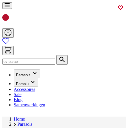
Ga
naar
de
inhoud
Zoek
(heeft
Parasols
een
submenu)
(heeft
Paraplu
een
Accessoires
submenu)
Sale
Blog
Samenwerkingen
Home
Parasols