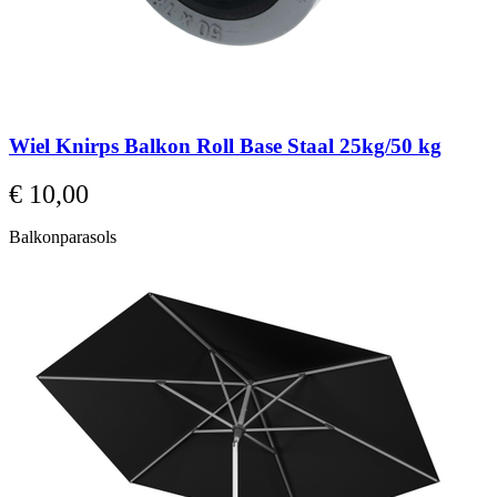
Wiel Knirps Balkon Roll Base Staal 25kg/50 kg
€ 10,00
Balkonparasols