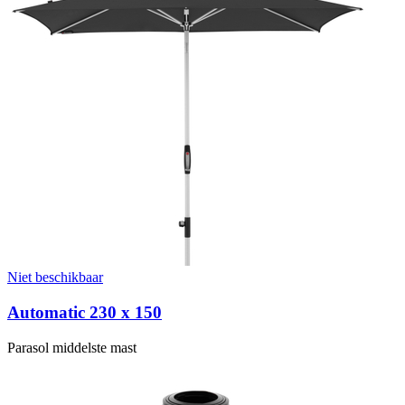
mogelijk
met
de
Tab-
toets.
Je
kunt
de
carrousel
overslaan
of
direct
naar
de
navigatie
gaan
via
Niet beschikbaar
de
skip-
Automatic 230 x 150
links.
Parasol middelste mast