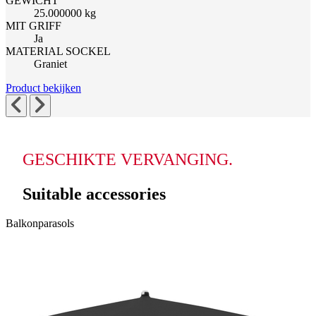
GEWICHT
25.000000 kg
MIT GRIFF
Ja
MATERIAL SOCKEL
Graniet
Product bekijken
GESCHIKTE VERVANGING.
Suitable accessories
Navigeren
Druk
Druk
Balkonparasols
om
door
om
naar
de
carrousel
carrouselnavigatie
elementen
over
te
van
te
gaan
de
slaan
carrousel
is