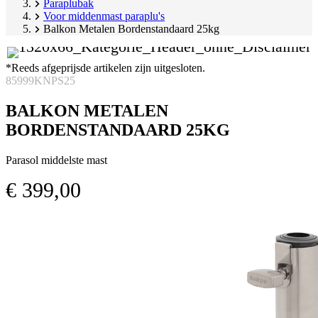
Paraplubak
Voor middenmast paraplu's
Balkon Metalen Bordenstandaard 25kg
*Reeds afgeprijsde artikelen zijn uitgesloten.
85999KNPS25
BALKON METALEN
BORDENSTANDAARD 25KG
Parasol middelste mast
€ 399,00
Productgalerij
Image
overslaan
1
of
9