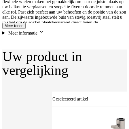
flexibele wielen maken het gemakkelijk om naar de juiste plaats op
uw balkon te verplaatsen en soepel te fixeren door de remmen aan
elke rol. Past zich perfect aan uw behoeften en de positie van de zon
aan. De zijwaarts ingebouwde buis van stevig roestvrij staal stelt u
in staat om de sokkel plaatsbesparend direct tegen de
Meer tonen
balkonborstwering op te stellen. Installatie in combinatie met
bijgesloten klittenband vereist.
Meer informatie
Uw product in
vergelijking
Geselecteerd artikel