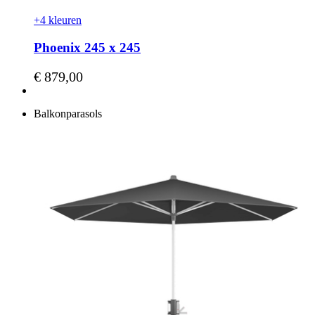
+4 kleuren
Phoenix 245 x 245
Vanaf
€ 879,00
Balkonparasols