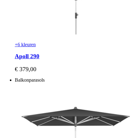
+6 kleuren
Apoll 290
Vanaf
€ 379,00
Balkonparasols