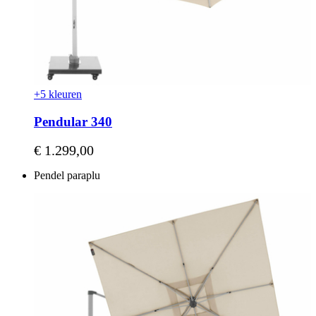
+5 kleuren
Pendular 340
Vanaf
€ 1.299,00
Pendel paraplu