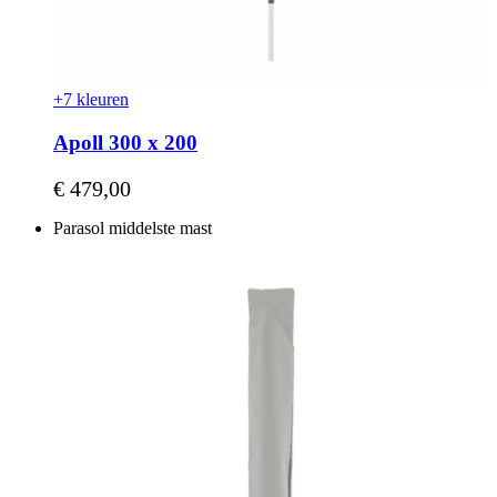
+7 kleuren
Apoll 300 x 200
Vanaf
€ 479,00
Parasol middelste mast