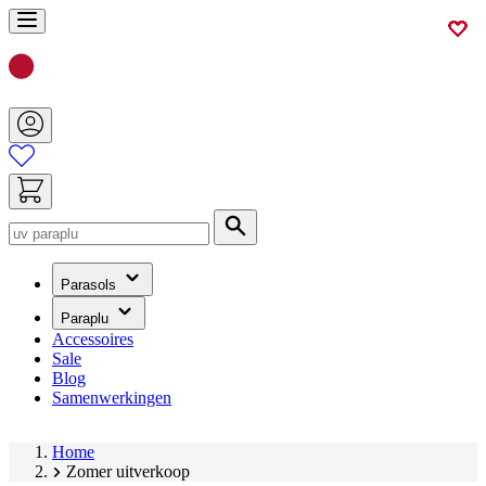
Ga
naar
de
inhoud
Zoek
(heeft
Parasols
een
submenu)
(heeft
Paraplu
een
Accessoires
submenu)
Sale
Blog
Samenwerkingen
Home
Zomer uitverkoop