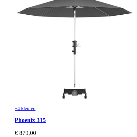
+4 kleuren
Phoenix 315
Vanaf
€ 879,00